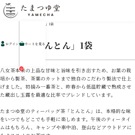
ホーム
定番
八女茶「とんとん」1袋
八女茶「とんとん」1袋
ログイン
カートを見る
0
八女茶本来の上品な甘味と旨味を引き出すため、お葉の栽
培から製茶、茶葉のカットまで独自のこだわり製法で仕上
げました。初摘み一番茶と、昨春から低温貯蔵で熟成させ
た蔵出し玉露を最適な比率でブレンドしています。
たまつゆ堂のティーバッグ茶「とんとん」は、本格的な味
をいつでもどこでも手軽に楽しめます。午後のティータイ
ムはもちろん、キャンプや車中泊、登山などアウトドアに