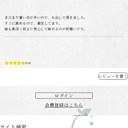
まだまだ暑い日が多いので、水出しで頂きました。
すぐに飲めるので、重宝してます。
味も奥深く何より安心して飲めるのが有難いです。
war
レビューを書く
今回は新茶の時期に注文したので通年物とはまた風味が違うかもしれま
せん。先ずはお湯出しで飲んだところ、苦味も少なくまろやかで優しい
ログイン
味。2度目、3度目とお湯を足すとお茶の風味旨味甘味が出て苦味も少な
会員登録はこちら
く飲みやすかったです。ちょっと質のいい和菓子と合わせると良いかも。
水出しはより甘味が感じられました。
サイト検索