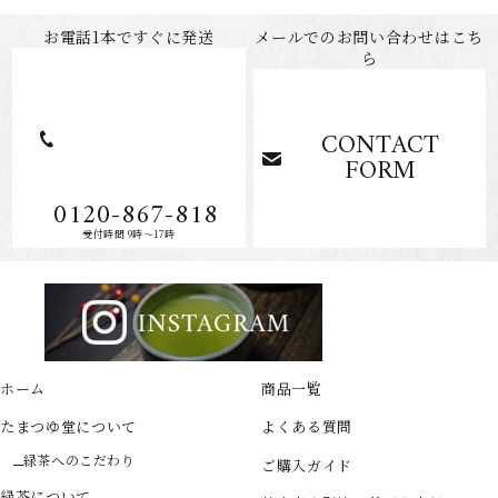
します。免疫力UP！
お電話1本ですぐに発送
メールでのお問い合わせはこち
ら
CONTACT
スズジュン
FORM
0120-867-818
受付時間 9時～17時
もったいなくて、なかなか飲めなかったのですが、今日、飲んでみまし
た。レシピ通りにやってみました。つつき始めたら、濃いお茶が出てき
て驚きました。飲んでみると、抹茶のような濃い味わいでとても美味し
かったです。二杯目も飲んでみましたが、まだまだ美味しいです。三杯目
も挑戦してみようと思います。良い品をありがとうございました。全部飲
んでしまったら、また買うかも。
ホーム
商品一覧
たまつゆ堂について
よくある質問
緑茶へのこだわり
ご購入ガイド
緑茶について
いっしんこっしん