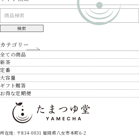
ナムナム
検索
カテゴリー
ギフトとしてお贈りした先からの感想は「ティーバッグでここまでの美味
全ての商品
しさが出せるものか‼️」というものでした。来客時にお出しして、好評の
連続とのことです。期待通りの反応にこちらも大満足です。ありがとうご
新茶
ざいます。
定番
大容量
ギフト贈答
お得な定期便
rui☀️
こんなに美味しいお茶が、手軽に飲めて嬉しいです。旨味が強く、子供達
所在地: 〒834-0031 福岡県八女市本町6-2
も毎日フーフーして飲んでます。ありがとうございます。これからも愛飲